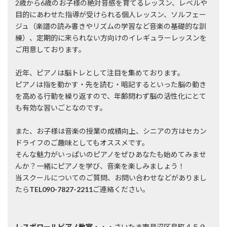
2歳から6歳のお子様の絶対音感を育てるレッスン、レベルや
目的にあわせた指導が受けられる個人レッスン、ソルフェー
ジュ（楽譜の読み書きやリズムの学習など音楽の基礎的な訓
練）、定期的に来られない方向けのイレギュラーレッスンを
ご用意しております。
近年、ピアノは脳トレとして注目を集めております。
ピアノは指を動かす・先を読む・暗記するといった脳の動き
を高める行動を繰り返すので、年齢問わず脳の活性化にとて
も有効な習いごとなのです。
また、お子様は音楽の授業の成績向上、シニアの方はセカン
ドライフのご趣味としてもオススメです。
そんな魅力がいっぱいのピアノをぜひあなたも始めてみませ
んか？一緒にピアノを学び、音楽を楽しみましょう！
当スクールについてのご質問、お問い合わせなどがありまし
たら
TEL090-7827-2211
ご連絡ください。
レスポワールピアノ教室
・・・さいたま市見沼区島町４５９