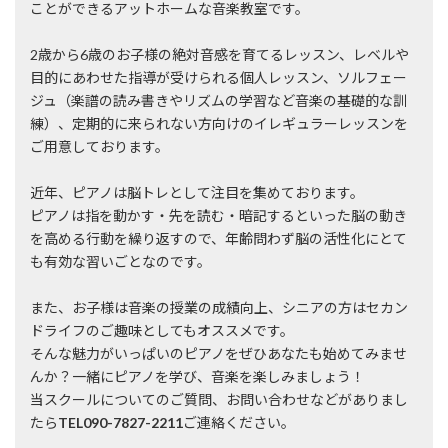
ことができるアットホームな音楽教室です。
2歳から6歳のお子様の絶対音感を育てるレッスン、レベルや
目的にあわせた指導が受けられる個人レッスン、ソルフェー
ジュ（楽譜の読み書きやリズムの学習など音楽の基礎的な訓
練）、定期的に来られない方向けのイレギュラーレッスンを
ご用意しております。
近年、ピアノは脳トレとして注目を集めております。
ピアノは指を動かす・先を読む・暗記するといった脳の動き
を高める行動を繰り返すので、年齢問わず脳の活性化にとて
も有効な習いごとなのです。
また、お子様は音楽の授業の成績向上、シニアの方はセカン
ドライフのご趣味としてもオススメです。
そんな魅力がいっぱいのピアノをぜひあなたも始めてみませ
んか？一緒にピアノを学び、音楽を楽しみましょう！
当スクールについてのご質問、お問い合わせなどがありまし
たら
TEL090-7827-2211
ご連絡ください。